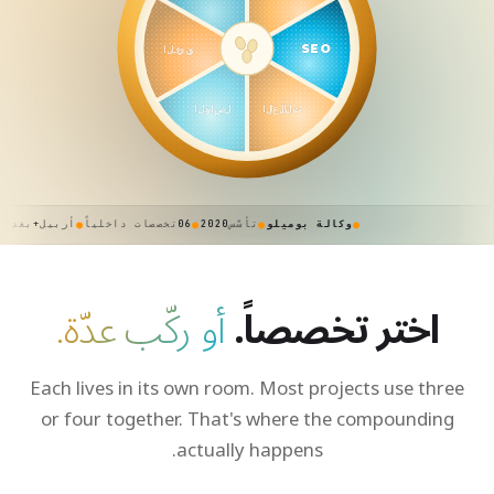
SEO
الفيديو
الإعلانات
التواصل
وكالة بوميلو
تأسّس
2020
06
تخصصات داخلياً
أربيل
+
بغ
اختر تخصصاً.
أو ركّب عدّة.
Each lives in its own room. Most projects use three
or four together. That's where the compounding
actually happens.