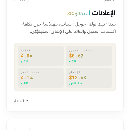
الإعلانات
المدفوعة.
ميتا · تيك توك · جوجل · سناب، مهندَسة حول تكلفة
اكتساب العميل والعائد على الإنفاق الحقيقيَّيْن.
تكلفة العميل
العائد
4.8×
$0.62
▲ 22%
▼ 38%
الإنفاق
نسبة النقر
4.1%
$12.4K
هذا الشهر
▲ 18%
ادخل