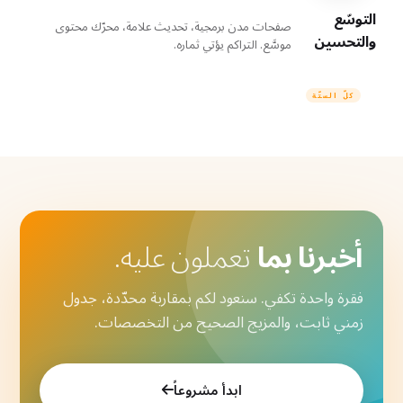
التوسّع
صفحات مدن برمجية، تحديث علامة، محرّك محتوى
والتحسين
موسَّع. التراكم يؤتي ثماره.
كلّ الستّة
أخبرنا بما
تعملون عليه.
فقرة واحدة تكفي. سنعود لكم بمقاربة محدّدة، جدول
زمني ثابت، والمزيج الصحيح من التخصصات.
ابدأ مشروعاً