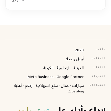
ادخل
2020
تأسّست
أربيل وبغداد
المكاتب
العربية · الإنجليزية · الكردية
اللغات
Meta Business · Google Partner
الشركاء
سيارات · جمال · سلع استهلاكية · إعلام · أغذية
القطاعات
ومشروبات
إبداع وأداء، على
فريق واحد.