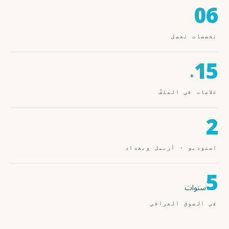
06
تخصصات تعمل
15
+
علامات في الملفّ
2
استوديو · أربيل وبغداد
5
سنوات
في السوق العراقي